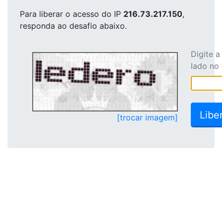
Para liberar o acesso
do IP
216.73.217.150
,
responda ao desafio abaixo.
Digite 
lado no
[trocar imagem]